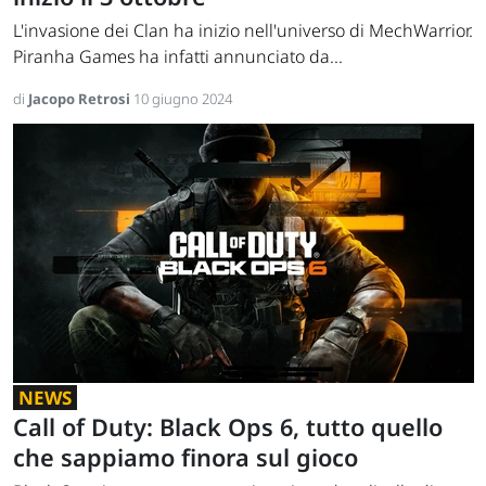
L'invasione dei Clan ha inizio nell'universo di MechWarrior.
Piranha Games ha infatti annunciato da...
di
Jacopo Retrosi
10 giugno 2024
NEWS
Call of Duty: Black Ops 6, tutto quello
che sappiamo finora sul gioco