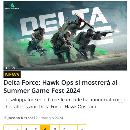
NEWS
Delta Force: Hawk Ops si mostrerà al
Summer Game Fest 2024
Lo sviluppatore ed editore Team Jade ha annunciato oggi
che l'attesissimo Delta Force: Hawk Ops sarà...
di
Jacopo Retrosi
21 maggio 2024
«
‹
4
5
6
7
8
›
»