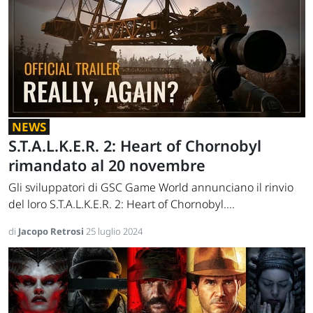
NEWS
S.T.A.L.K.E.R. 2: Heart of Chornobyl
rimandato al 20 novembre
Gli sviluppatori di GSC Game World annunciano il rinvio
del loro S.T.A.L.K.E.R. 2: Heart of Chornobyl....
di
Jacopo Retrosi
25 luglio 2024