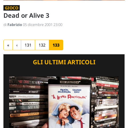
GIOCO
Dead or Alive 3
di
Fabrizio
05 dicembre 2001 23:00
«
‹
131
132
133
GLI ULTIMI ARTICOLI