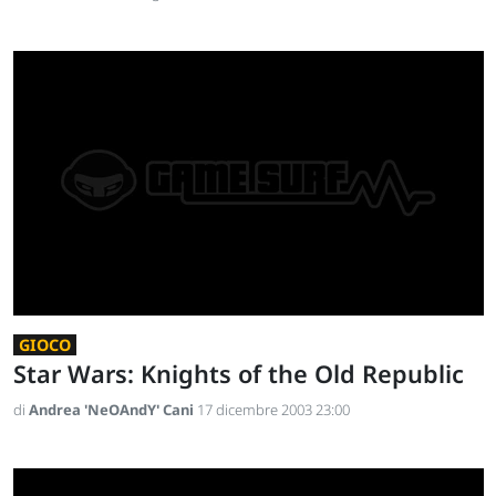
GIOCO
Star Wars: Knights of the Old Republic
di
Andrea 'NeOAndY' Cani
17 dicembre 2003 23:00