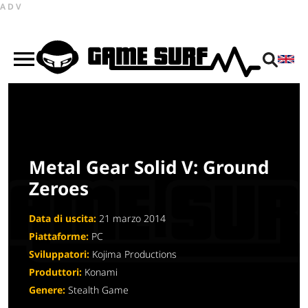
ADV
Metal Gear Solid V: Ground
Zeroes
Data di uscita:
21 marzo 2014
Piattaforme:
PC
Sviluppatori:
Kojima Productions
Produttori:
Konami
Genere:
Stealth Game