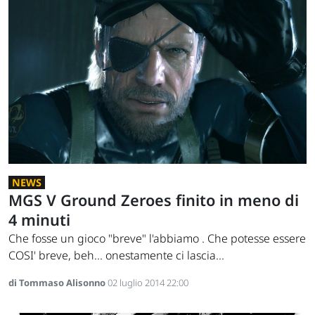
NEWS
MGS V Ground Zeroes finito in meno di
4 minuti
Che fosse un gioco "breve" l'abbiamo . Che potesse essere
COSI' breve, beh... onestamente ci lascia...
di Tommaso Alisonno
02 luglio 2014 22:00