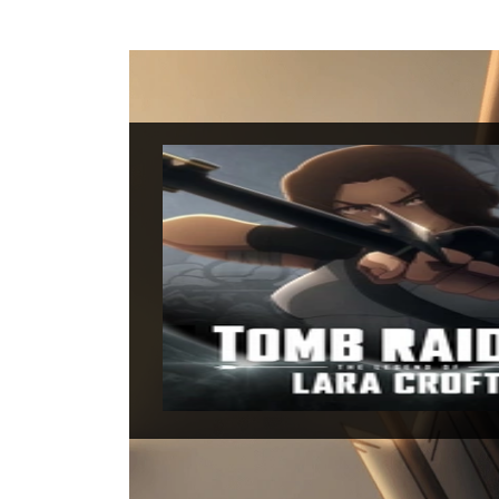
Tomb R
Uscita:
Genere:
Azione, 
Distributori:
Netf
Produttori:
Ideatori:
Cast: