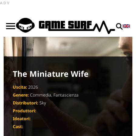
ADV
The Miniature Wife
Uscita:
2026
Genere:
Commedia, Fantascienza
Distributori:
Sky
Produttori:
Ideatori:
Cast: