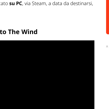
cato
su PC
, via Steam, a data da destinarsi,
Into The Wind
A