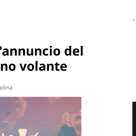
A
l'annuncio del
ino volante
olina