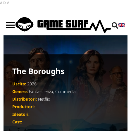
ADV
The Boroughs
Uscita:
2026
Genere:
Fantascienza, Commedia
Distributori:
Netflix
Produttori:
Ideatori:
Cast: