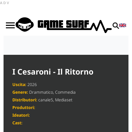
ADV
I Cesaroni - Il Ritorno
Uscita:
2026
Genere:
Drammatico, Commedia
Distributori:
canale5, Mediaset
Produttori:
Ideatori:
Cast: