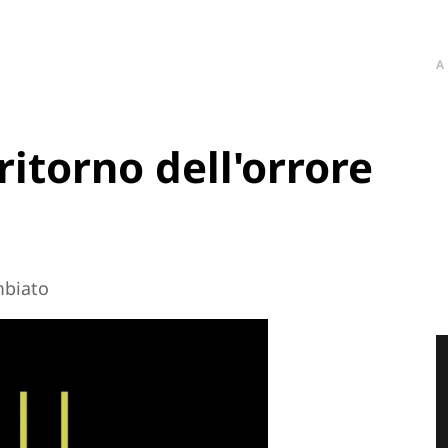
A
 ritorno dell'orrore
mbiato