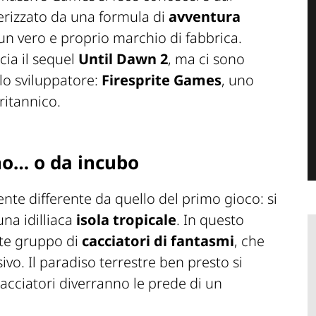
erizzato da una formula di
avventura
un vero e proprio marchio di fabbrica.
cia il sequel
Until Dawn 2
, ma ci sono
lo sviluppatore:
Firesprite Games
, uno
ritannico.
no… o da incubo
te differente da quello del primo gioco: si
na idilliaca
isola tropicale
. In questo
te gruppo di
cacciatori di fantasmi
, che
vo. Il paradiso terrestre ben presto si
cacciatori diverranno le prede di un