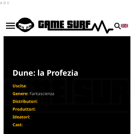
ADV
Dune: la Profezia
Uscita:
Genere:
Fantascienza
Distributori:
Produttori:
Ideatori:
Cast: