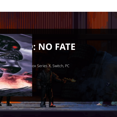
ator 2D: NO FATE
 dicembre 2025
 PS5, Xbox One, Xbox Series X, Switch, PC
map Bureau
Entertainment
Azione