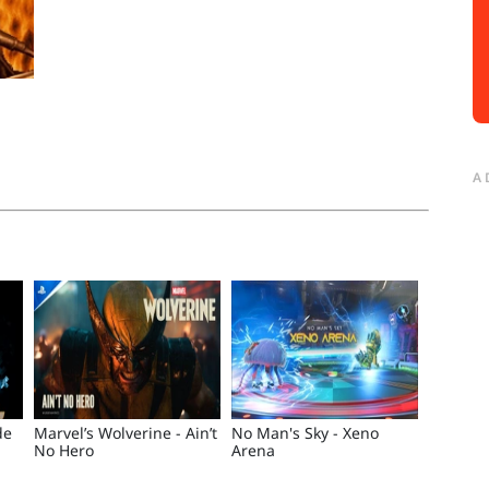
A
de
Marvel’s Wolverine - Ain’t
No Man's Sky - Xeno
No Hero
Arena