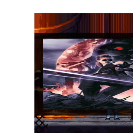
Termin
Data di uscita:
12
Piattaforme:
PS4,
Sviluppatori:
Bit
Produttori:
Reef 
Genere:
Arcade, 