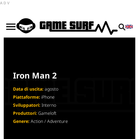
ADV
Iron Man 2
Data di uscita:
agosto
Piattaforme:
iPhone
Sviluppatori:
Interno
Produttori:
Gameloft
Genere:
Action / Adventure