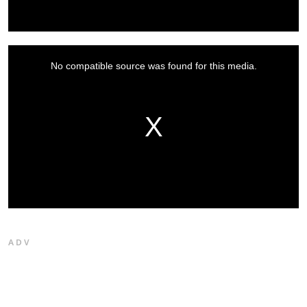
This
is
a
No compatible source was found for this media.
modal
window.
ADV