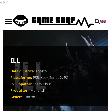
ADV
ILL
Data di uscita:
agosto
Piattaforme:
PS5, Xbox Series X, PC
Sviluppatori:
Team Clout
Produttori:
Mundfish
Genere:
Horror