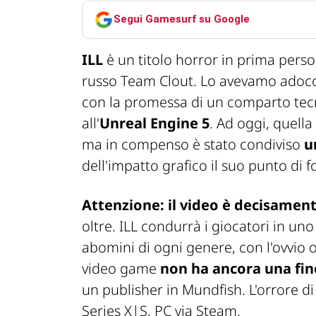
Segui Gamesurf su Google
ILL
è un titolo horror in prima pers
russo Team Clout. Lo avevamo adoc
con la promessa di un comparto tecni
all'
Unreal Engine 5
. Ad oggi, quell
ma in compenso è stato condiviso
u
dell'impatto grafico il suo punto di f
Attenzione: il video è decisamen
oltre. ILL condurrà i giocatori in un
abomini di ogni genere, con l'ovvio o
video game
non ha ancora una fine
un publisher in Mundfish. L'orrore di
Series X|S, PC via Steam.