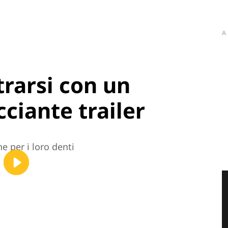
A
trarsi con un
ciante trailer
e per i loro denti