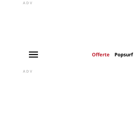
ADV
Offerte
Popsurf
ADV