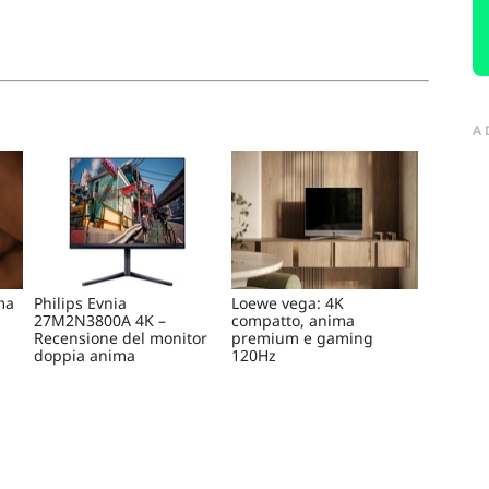
A
ma
Philips Evnia
Loewe vega: 4K
27M2N3800A 4K –
compatto, anima
Recensione del monitor
premium e gaming
doppia anima
120Hz