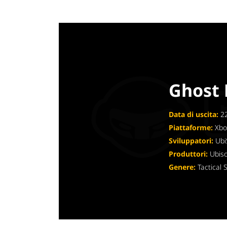
Ghost 
Data di uscita:
22
Piattaforme:
Xbo
Sviluppatori:
Ubi
Produttori:
Ubiso
Genere:
Tactical 