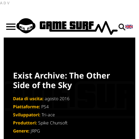
ADV
Exist Archive: The Other
Side of the Sky
Data di uscita:
agosto 2016
Piattaforme:
PS4
Sviluppatori:
Tri-ace
Produttori:
Spike Chunsoft
Genere:
JRPG