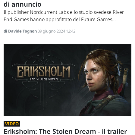
di annuncio
Il publisher Nordcurrent Labs e lo studio svedese River
End Games hanno approfittato del Future Games...
di Davide Tognon
09 giugno 2024 12:42
VIDEO
Eriksholm: The Stolen Dream - il trailer