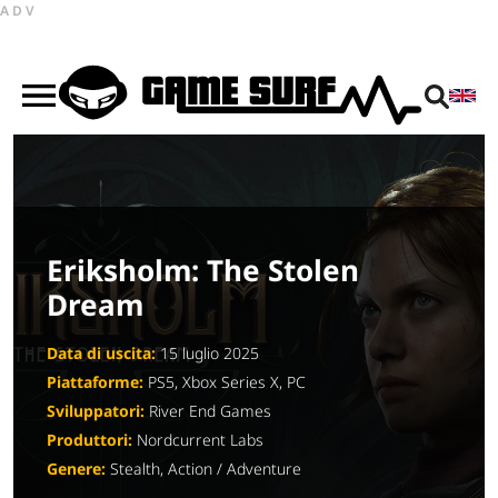
ADV
Eriksholm: The Stolen
Dream
Data di uscita:
15 luglio 2025
Piattaforme:
PS5, Xbox Series X, PC
Sviluppatori:
River End Games
Produttori:
Nordcurrent Labs
Genere:
Stealth, Action / Adventure