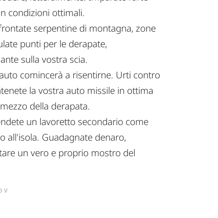
n condizioni ottimali.
ffrontate serpentine di montagna, zone
ulate punti per le derapate,
nte sulla vostra scia.
auto comincerà a risentirne. Urti contro
ntenete la vostra auto missile in ottima
l mezzo della derapata.
prendete un lavoretto secondario come
rno all'isola. Guadagnate denaro,
entare un vero e proprio mostro del
DV