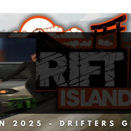
sland
cembre 2025
 Games
Game