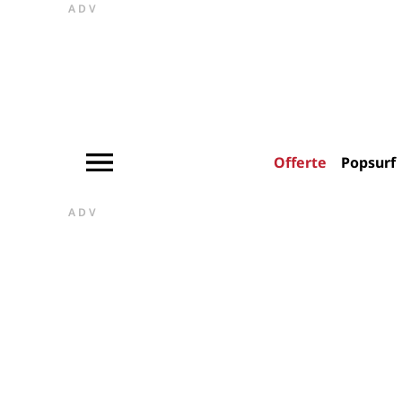
ADV
Offerte
Popsurf
ADV