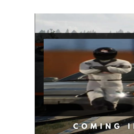
Drift I
Data di uscita:
di
Piattaforme:
PC
Sviluppatori:
ECC
Produttori:
Genere:
Racing 