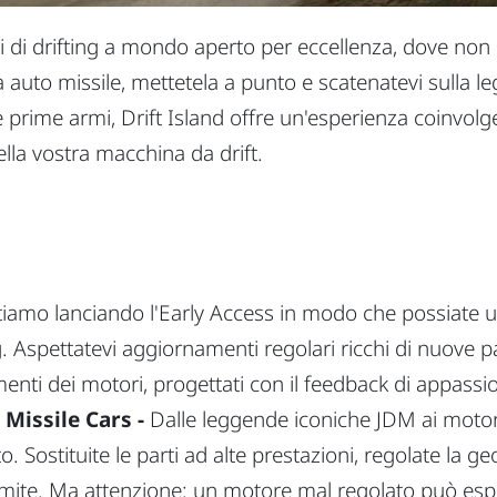
chi di drifting a mondo aperto per eccellenza, dove non
a auto missile, mettetela a punto e scatenatevi sulla le
le prime armi, Drift Island offre un'esperienza coinvolg
ella vostra macchina da drift.
iamo lanciando l'Early Access in modo che possiate un
g. Aspettatevi aggiornamenti regolari ricchi di nuove pa
enti dei motori, progettati con il feedback di appassio
 Missile Cars -
Dalle leggende iconiche JDM ai motori 
. Sostituite le parti ad alte prestazioni, regolate la ge
limite. Ma attenzione: un motore mal regolato può espl