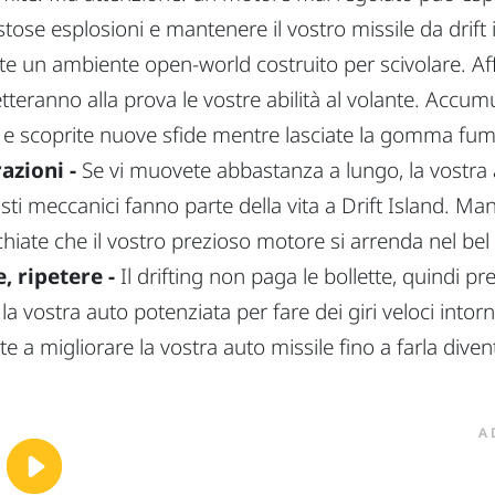
ose esplosioni e mantenere il vostro missile da drift i
te un ambiente open-world costruito per scivolare. A
tteranno alla prova le vostre abilità al volante. Accum
i e scoprite nuove sfide mentre lasciate la gomma fuma
azioni -
Se vi muovete abbastanza a lungo, la vostra 
uasti meccanici fanno parte della vita a Drift Island. Ma
schiate che il vostro prezioso motore si arrenda nel be
 ripetere -
Il drifting non paga le bollette, quindi 
la vostra auto potenziata per fare dei giri veloci into
uate a migliorare la vostra auto missile fino a farla div
A