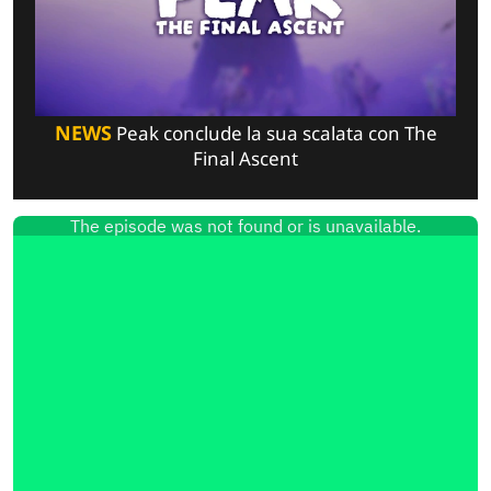
NEWS
Peak conclude la sua scalata con The
Final Ascent