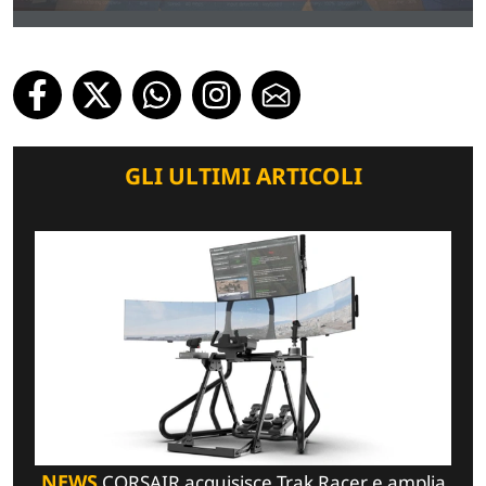
GLI ULTIMI ARTICOLI
NEWS
CORSAIR acquisisce Trak Racer e amplia