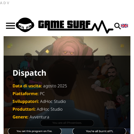
ADV
Dispatch
Data di uscita:
agosto 2025
Piattaforme:
PC
Sviluppatori:
AdHoc Studio
Produttori:
AdHoc Studio
Genere:
Avventura