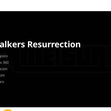
alkers Resurrection
osto
x 360
pcom
com
uro