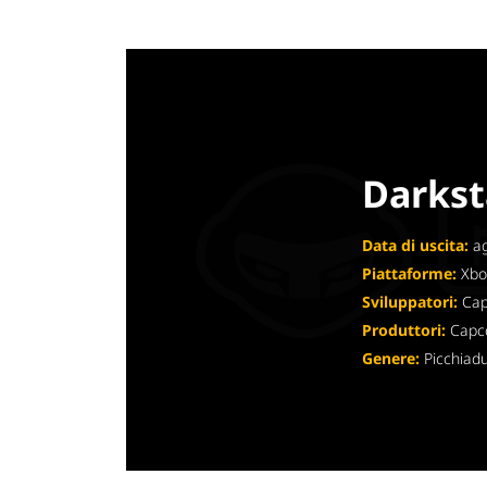
Darkst
Data di uscita:
ag
Piattaforme:
Xbo
Sviluppatori:
Ca
Produttori:
Cap
Genere:
Picchiad