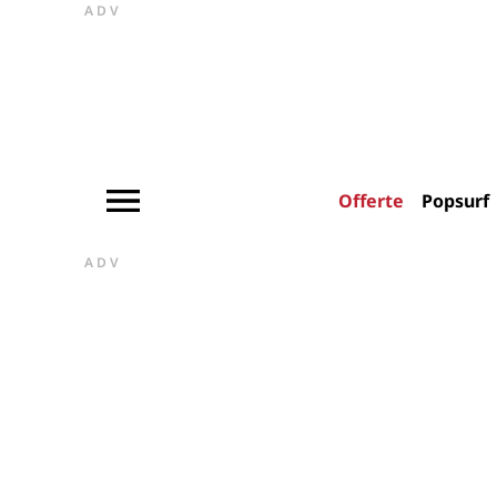
ADV
Offerte
Popsurf
ADV