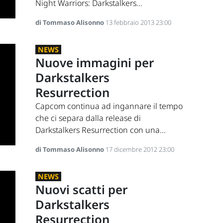
Night Warriors: Darkstalkers...
di Tommaso Alisonno
13 febbraio 2013 23:00
NEWS
Nuove immagini per
Darkstalkers
Resurrection
Capcom continua ad ingannare il tempo
che ci separa dalla release di
Darkstalkers Resurrection con una...
di Tommaso Alisonno
17 dicembre 2012 23:00
NEWS
Nuovi scatti per
Darkstalkers
Resurrection