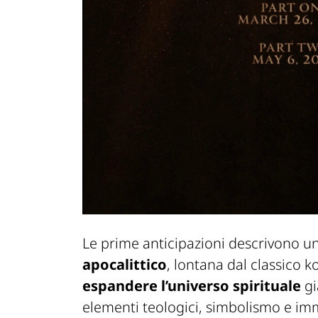
Le prime anticipazioni descrivono u
apocalittico
, lontana dal classico k
espandere l’universo spirituale
gi
elementi teologici, simbolismo e im