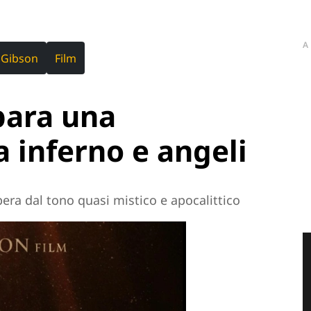
A
 Gibson
Film
para una
a inferno e angeli
era dal tono quasi mistico e apocalittico