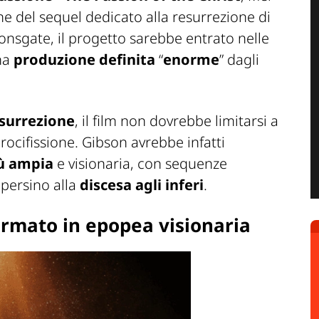
ne del sequel dedicato alla resurrezione di
ionsgate, il progetto sarebbe entrato nelle
na
produzione definita
“
enorme
” dagli
esurrezione
, il film non dovrebbe limitarsi a
crocifissione. Gibson avrebbe infatti
ù ampia
e visionaria, con sequenze
 persino alla
discesa agli inferi
.
ormato in epopea visionaria