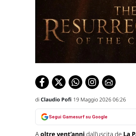
di
Claudio Pofi
19 Maggio 2026 06:26
Segui Gamesurf su Google
A
oltre vent’anni
dall’uscita de
La P