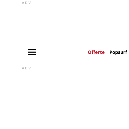
ADV
Offerte
Popsurf
ADV