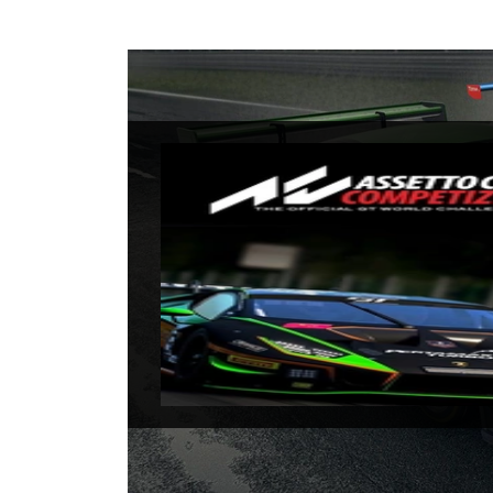
Assett
Data di uscita:
29
Piattaforme:
Xbo
Sviluppatori:
Kun
Produttori:
505 
Genere:
Racing 