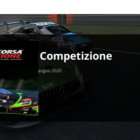
o Corsa Competizione
 maggio 2019, 23 giugno 2020
x One
os Simulazioni
Games
Game