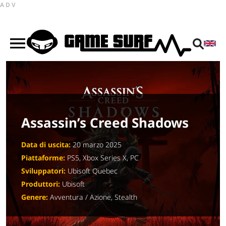
ADV
Assassin’s Creed Shadows
Data di uscita:
20 marzo 2025
Piattaforme:
PS5, Xbox Series X, PC
Sviluppatori:
Ubisoft Quebec
Produttori:
Ubisoft
Genere:
Avventura / Azione, Stealth