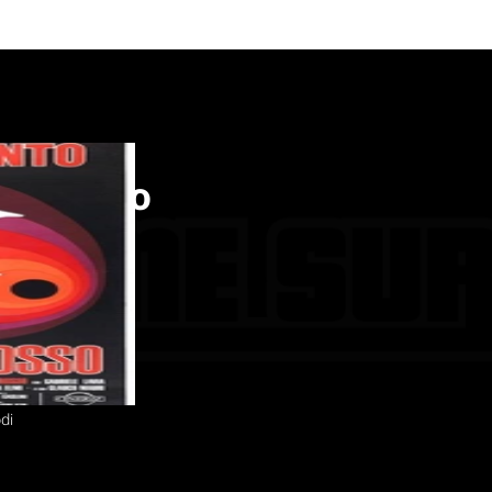
do rosso
osto 1975
ento
di