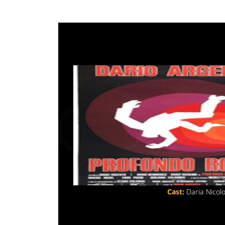
Profon
Data di uscita:
ag
Distributori:
Produttori:
Genere:
Thriller
Regia:
Dario Arg
Sceneggiatura:
Cast:
Daria Nicolo