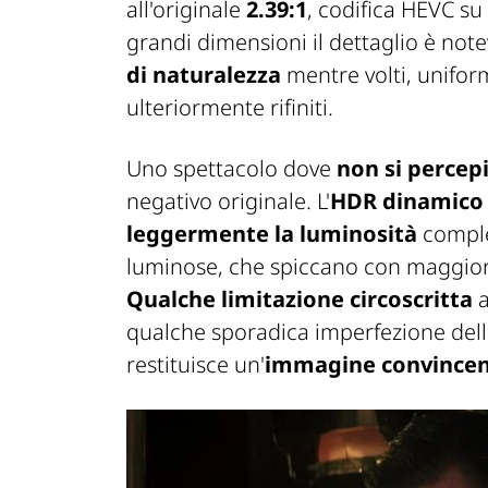
all'originale
2.39:1
, codifica HEVC su
grandi dimensioni il dettaglio è note
di naturalezza
mentre volti, unifor
ulteriormente rifiniti.
Uno spettacolo dove
non si percep
negativo originale. L'
HDR dinamico
leggermente la luminosità
comple
luminose, che spiccano con maggiore
Qualche limitazione circoscritta
a
qualche sporadica imperfezione della
restituisce un'
immagine convince