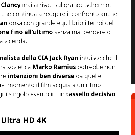
Clancy
mai arrivati sul grande schermo,
che continua a reggere il confronto anche
nan
dosa con grande equilibrio i tempi del
one fino all'ultimo
senza mai perdere di
la vicenda.
analista della CIA Jack Ryan
intuisce che il
na sovietica
Marko Ramius
potrebbe non
ere
intenzioni ben diverse
da quelle
quel momento il film acquista un ritmo
ni singolo evento in un
tassello decisivo
n Ultra HD 4K