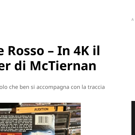
A
 Rosso – In 4K il
ler di McTiernan
colo che ben si accompagna con la traccia