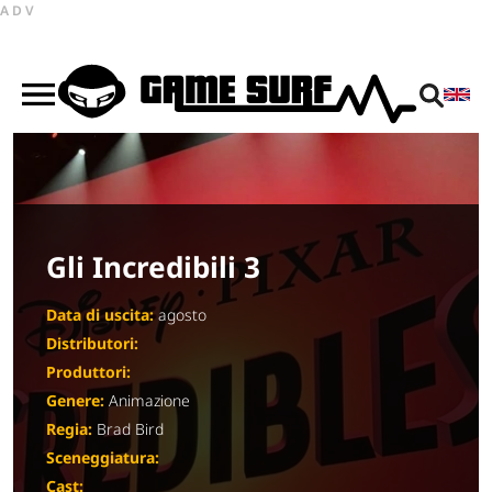
ADV
Gli Incredibili 3
Data di uscita:
agosto
Distributori:
Produttori:
Genere:
Animazione
Regia:
Brad Bird
Sceneggiatura:
Cast: