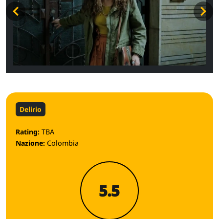
Delirio
Rating:
TBA
Nazione:
Colombia
5.5