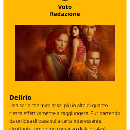
Voto
Redazione
Delirio
Una serie che mira assai più in alto di quanto
riesca effettivamente a raggiungere. Pur partendo
da un'idea di base sulla carta interessante,
sfruttante l'omonimo romanzo della quale è