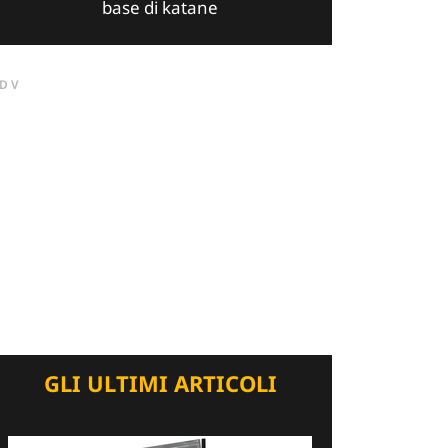
base di katane
DV
GLI ULTIMI ARTICOLI