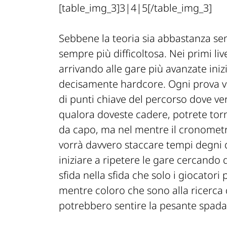
[table_img_3]3|4|5[/table_img_3]
Sebbene la teoria sia abbastanza sem
sempre più difficoltosa. Nei primi li
arrivando alle gare più avanzate iniz
decisamente hardcore. Ogni prova v
di punti chiave del percorso dove ve
qualora doveste cadere, potrete tor
da capo, ma nel mentre il cronometr
vorrà davvero staccare tempi degni d
iniziare a ripetere le gare cercand
sfida nella sfida che solo i giocator
mentre coloro che sono alla ricerc
potrebbero sentire la pesante spada