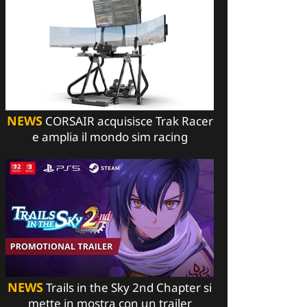
NEWS
CORSAIR acquisisce Trak Racer
e amplia il mondo sim racing
NEWS
Trails in the Sky 2nd Chapter si
mette in mostra con un trailer