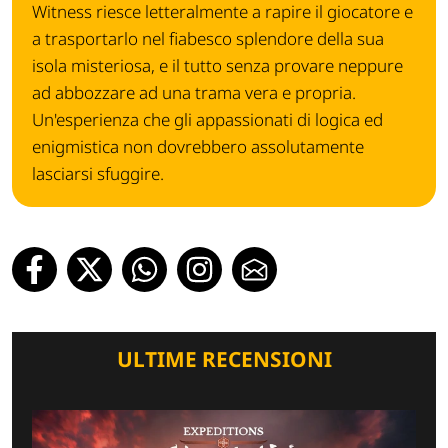
Witness riesce letteralmente a rapire il giocatore e
a trasportarlo nel fiabesco splendore della sua
isola misteriosa, e il tutto senza provare neppure
ad abbozzare ad una trama vera e propria.
Un'esperienza che gli appassionati di logica ed
enigmistica non dovrebbero assolutamente
lasciarsi sfuggire.
ULTIME RECENSIONI