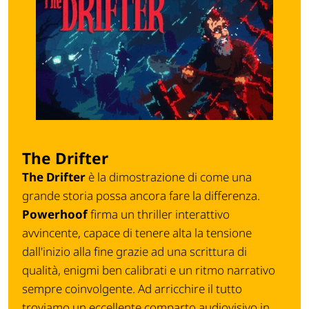
The Drifter
The Drifter
è la dimostrazione di come una
grande storia possa ancora fare la differenza.
Powerhoof
firma un thriller interattivo
avvincente, capace di tenere alta la tensione
dall'inizio alla fine grazie ad una scrittura di
qualità, enigmi ben calibrati e un ritmo narrativo
sempre coinvolgente. Ad arricchire il tutto
troviamo un eccellente comparto audiovisivo in