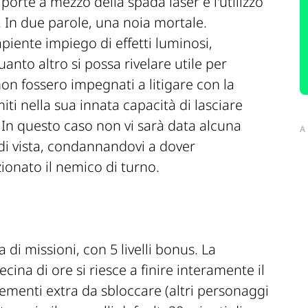
porte a mezzo della spada laser e l'utilizzo
i. In due parole, una noia mortale.
apiente impiego di effetti luminosi,
anto altro si possa rivelare utile per
 non fossero impegnati a litigare con la
iti nella sua innata capacità di lasciare
. In questo caso non vi sarà data alcuna
A
o di vista, condannandovi a dover
onato il nemico di turno.
di missioni, con 5 livelli bonus. La
cina di ore si riesce a finire interamente il
i elementi extra da sbloccare (altri personaggi