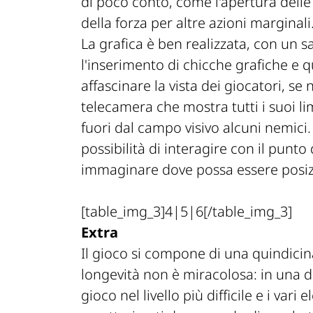
di poco conto, come l'apertura delle 
della forza per altre azioni marginal
La grafica è ben realizzata, con un s
l'inserimento di chicche grafiche e qu
affascinare la vista dei giocatori, se
telecamera che mostra tutti i suoi lim
fuori dal campo visivo alcuni nemici
possibilità di interagire con il punt
immaginare dove possa essere posizi
[table_img_3]4|5|6[/table_img_3]
Extra
Il gioco si compone di una quindicina 
longevità non è miracolosa: in una de
gioco nel livello più difficile e i var