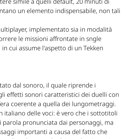
re simile a quelli default, 20 minuti di
sentano un elemento indispensabile, non tali
multiplayer, implementato sia in modalità
orrere le missioni affrontate in sngle
, in cui assume l'aspetto di un Tekken
to dal sonoro, il quale riprende i
i effetti sonori caratteristici dei duelli con
fera coerente a quella dei lungometraggi.
taliano delle voci: è vero che i sottotitoli
i parola pronunciata dai personaggi, ma
saggi importanti a causa del fatto che