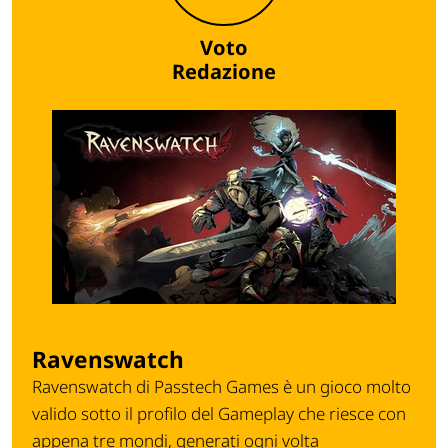
Voto
Redazione
Ravenswatch
Ravenswatch di Passtech Games è un gioco molto
valido sotto il profilo del Gameplay che riesce con
appena tre mondi, generati ogni volta