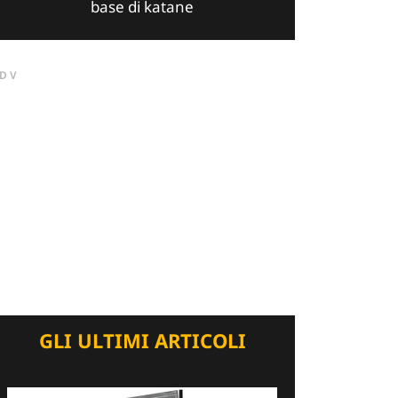
base di katane
DV
GLI ULTIMI ARTICOLI