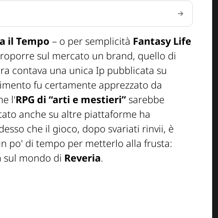
ba il Tempo
– o per semplicità
Fantasy Life
proporre sul mercato un
brand
, quello di
ra contava una unica Ip pubblicata su
rimento fu certamente apprezzato da
e l'
RPG di “arti e mestieri”
sarebbe
tato anche su altre piattaforme ha
sso che il gioco, dopo svariati rinvii, è
 un po' di tempo per metterlo alla frusta:
tà sul mondo di
Reveria
.