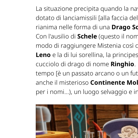
La situazione precipita quando la na
dotato di lanciamissili
[alla faccia del
rianima nelle forma di una
Drago Sc
Con l'ausilio di
Schele
(questo il nom
modo di raggiungere Mistenia così c
Leno
e la di lui sorellina, la princip
cucciolo di drago di nome
Ringhio
.
tempo
[è un passato arcano o un fut
anche il misterioso
Continente Mo
per i nomi...), un luogo selvaggio e i