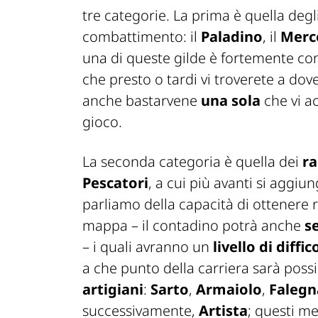
tre categorie. La prima è quella degl
combattimento: il
Paladino
, il
Merc
una di queste gilde è fortemente con
che presto o tardi vi troverete a do
anche bastarvene
una sola
che vi a
gioco.
La seconda categoria è quella dei
ra
Pescatori
, a cui più avanti si aggiu
parliamo della capacità di ottenere 
mappa – il contadino potrà anche
s
– i quali avranno un
livello di diffic
a che punto della carriera sarà possib
artigiani
:
Sarto
,
Armaiolo
,
Faleg
successivamente,
Artista
; questi me