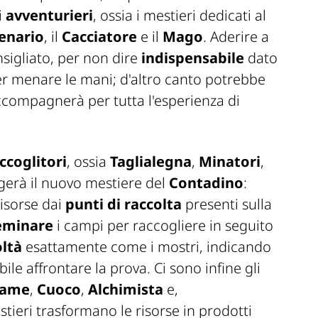
i
avventurieri
, ossia i mestieri dedicati al
enario
, il
Cacciatore
e il
Mago
. Aderire a
sigliato, per non dire
indispensabile
dato
ver menare le mani; d'altro canto potrebbe
ccompagnerà per tutta l'esperienza di
ccoglitori
, ossia
Taglialegna
,
Minatori
,
ngerà il nuovo mestiere del
Contadino
:
risorse dai
punti di raccolta
presenti sulla
eminare
i campi per raccogliere in seguito
oltà
esattamente come i mostri, indicando
ile affrontare la prova. Ci sono infine gli
name
,
Cuoco
,
Alchimista
e,
stieri trasformano le risorse in prodotti