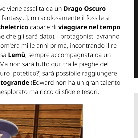
ve viene assalita da un
Drago Oscuro
 fantasy...]
: miracolosamente il fossile si
heletrico
capace di
viaggiare nel tempo
.
e che gli sarà dato), i protagonisti avranno
om'era mille anni prima, incontrando il re
essa
Lemù
, sempre accompagnata da un
 Ma non sarà tutto qui: tra le pieghe del
uro ipotetico?]
sarà possibile raggiungere
ltogrande
(Edward non ha un gran talento
nesplorato ma ricco di sfide e tesori.