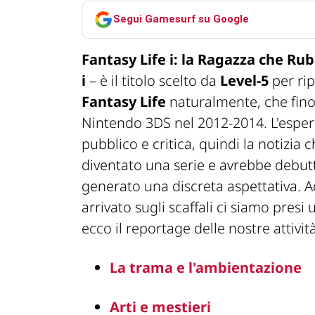
Segui Gamesurf su Google
Fantasy Life i: la Ragazza che Ru
i
– è il titolo scelto da
Level-5
per ri
Fantasy Life
naturalmente, che fino
Nintendo 3DS nel 2012-2014. L'espe
pubblico e critica, quindi la notizia ch
diventato una serie e avrebbe debut
generato una discreta aspettativa. Ade
arrivato sugli scaffali ci siamo presi
ecco il
reportage
delle nostre attivi
La trama e l'ambientazione
Arti e mestieri