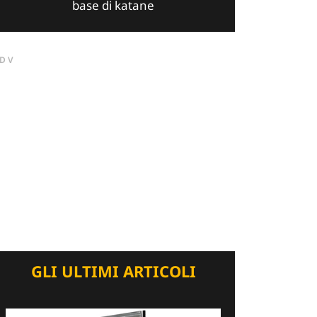
base di katane
DV
GLI ULTIMI ARTICOLI