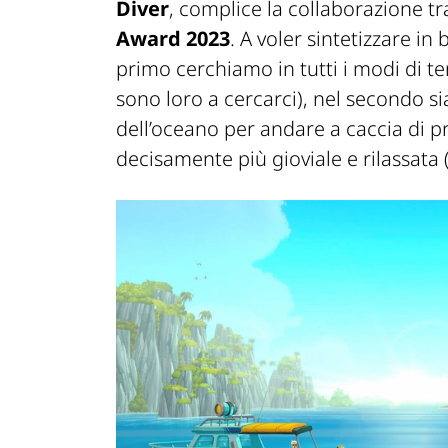
Diver
,
com
plice la collaborazione t
Award 2023
.
A voler sintetizzare in
primo c
erchiamo in tutti i modi di te
sono loro a cercarci), nel secondo s
dell’
oceano per andare a caccia di pr
decisamente più gioviale e rilassata