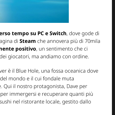
verso tempo su PC e Switch
,
dov
e
gode di
pagina di
Steam
che annovera più di 70
mi
la
amente
po
sitiv
o
, un sentimento che ci
 dei giocatori, ma andiamo con ordine.
ver
è il Blue Hole, una fossa oceanica dove
 del mondo e il cui fondale muta
e.
Qui il
no
stro protagonista, Dave per
a per immergersi e recuperare quanti più
sushi nel ristorante locale, gestito dallo