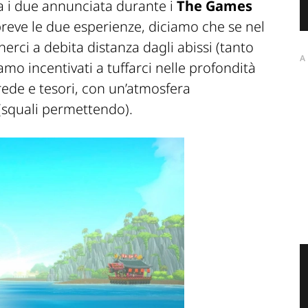
ra i due annunciata durante i
The Games
 breve le due esperienze, d
iciamo
che se nel
nerci
a debita distanza dagli abissi (
tanto
A
iamo
incentivati a tuffarci
nell
e
pro
f
o
ndità
ede e tesori, con un’
atm
o
s
fera
(squali
per
mettendo).