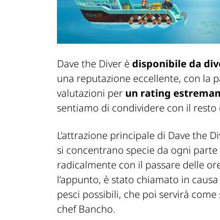
Dave the
Diver
è
disponibile da di
una reputazione eccellente, con la 
valutazioni per
un rating estrem
sentiamo di condividere con il resto
L’a
ttrazione principale di Dave the
Di
si concentrano
specie
da ogni parte
radicalmente con il passare delle or
l’appunto, è stato chiamato in caus
pesci
possibili, che poi servirà
com
e 
chef
Bancho
.