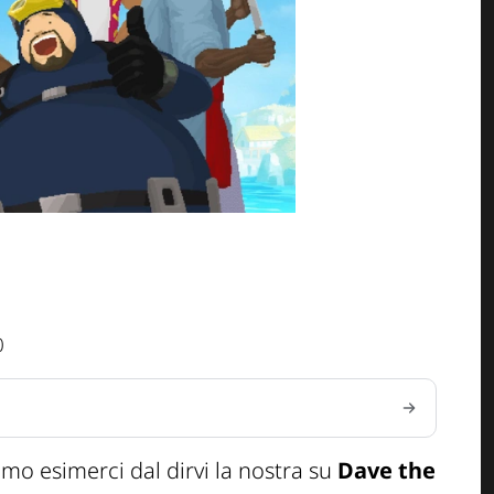
0
amo esimerc
i
dal dirvi la nostra
su
Dave the