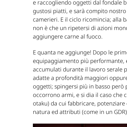
e raccogliendo oggetti dal fondale ba
gustosi piatti, e sarà
com
pito
no
stro
camerieri.
E il ciclo ri
co
m
i
n
cia; alla
no
n
è che un ripetersi di azioni
mon
aggiungere carne al fuoco.
E quanta ne aggiunge
!
Dopo le prim
equipaggiamento più performante, e 
accumulati durante il lavoro serale 
adatte a profondità maggiori oppure
oggetti; spingersi
più in basso però 
occorrono ar
mi
, e si dia il caso c
otaku) da cui fabbricare, potenziare 
natura ed attributi (
com
e in un GDR)