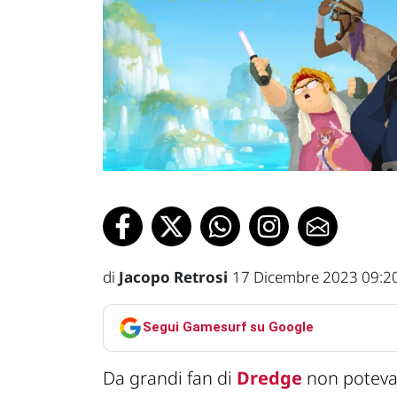
di
Jacopo Retrosi
17 Dicembre 2023 09:2
Segui Gamesurf su Google
Da grandi fan di
Dredge
no
n
potev