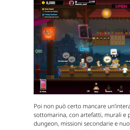
Poi
no
n
può certo mancare
un’intera
sottomarina, con artefatti, murali e 
dungeon
,
mi
ssioni secondarie e nuo