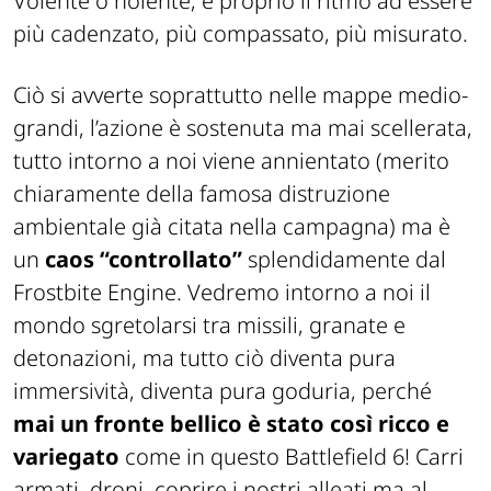
Volente o nolente, è proprio il ritmo ad essere
più cadenzato, più compassato, più misurato.
Ciò si avverte soprattutto nelle mappe medio-
grandi, l’azione è sostenuta ma mai scellerata,
tutto intorno a noi viene annientato (merito
chiaramente della famosa distruzione
ambientale già citata nella campagna) ma è
un
caos “controllato”
splendidamente dal
Frostbite Engine. Vedremo intorno a noi il
mondo sgretolarsi tra missili, granate e
detonazioni, ma tutto ciò diventa pura
immersività, diventa pura goduria, perché
mai un fronte bellico è stato così ricco e
variegato
come in questo Battlefield 6! Carri
armati, droni, coprire i nostri alleati ma al