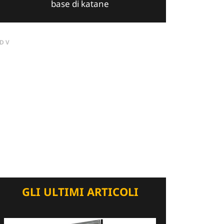
base di katane
DV
GLI ULTIMI ARTICOLI