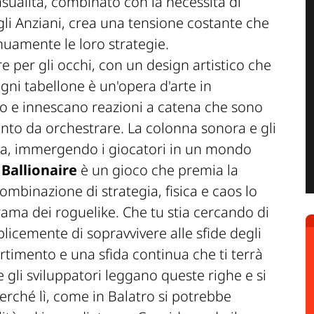
sualità, combinato con la necessità di
gli Anziani, crea una tensione costante che
nuamente le loro strategie.
e per gli occhi, con un design artistico che
Ogni tabellone è un'opera d'arte in
o e innescano reazioni a catena che sono
nto da orchestrare. La colonna sonora e gli
nza, immergendo i giocatori in un mondo
,
Ballionaire
è un gioco che premia la
combinazione di strategia, fisica e caos lo
ama dei roguelike. Che tu stia cercando di
plicemente di sopravvivere alle sfide degli
ertimento e una sfida continua che ti terrà
 gli sviluppatori leggano queste righe e si
rché lì, come in Balatro si potrebbe