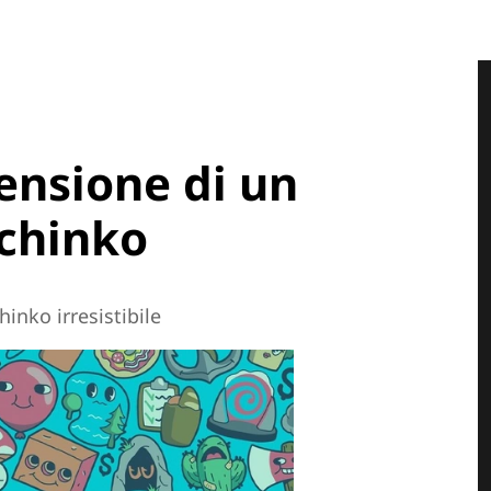
censione di un
chinko
inko irresistibile