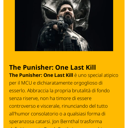
The Punisher: One Last Kill
The Punisher: One Last Kill
è uno special atipico
per il
MCU
e dichiaratamente orgoglioso di
esserlo. Abbraccia la propria brutalità di fondo
senza riserve, non ha timore di essere
controverso e viscerale, rinunciando del tutto
all'humor consolatorio o a qualsiasi forma di
speranzosa catarsi. Jon Bernthal trasforma