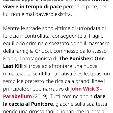
vivere in tempo di pace
perché la pace, per
lui, non è mai davvero esistita.
Mentre le strade sono vittime di un'ondata di
ferocia incontrollata, conseguente al fragile
equilibrio criminale spezzato dopo il massacro
della famiglia Gnucci, commesso dallo stesso
Frank, il protagonista di
The Punisher: One
Last Kill
si trova ad affrontare una nuova
minaccia. La scintilla narrativa è esile, quasi un
semplice pretesto che ricalca a grandi linee il
principale snodo narrativo di
J
ohn Wick 3 -
Parabellum
(2019). Tutti cominciano a
dare
la caccia al Punitore
, giacché sulla sua testa
pende una grossa taglia, ignari che la bestia