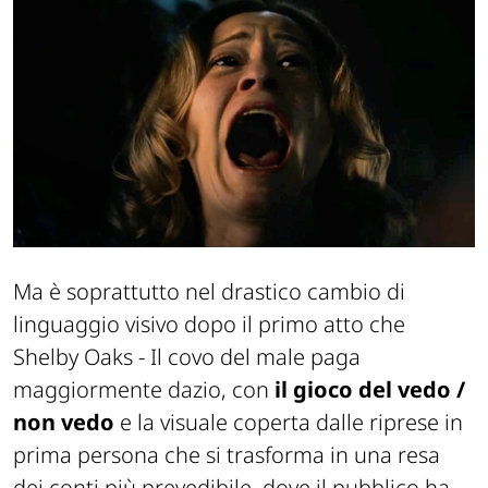
Ma è soprattutto nel drastico cambio di
linguaggio visivo dopo il primo atto che
Shelby Oaks - Il covo del male
paga
maggiormente dazio, con
il gioco del vedo /
non vedo
e la visuale coperta dalle riprese in
prima persona che si trasforma in una resa
dei conti più prevedibile, dove il pubblico ha