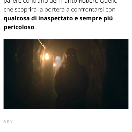
parere contrario del marito Robert. Quello
che scoprirà la porterà a confrontarsi con
qualcosa di inaspettato e sempre più
pericoloso
...
ADV