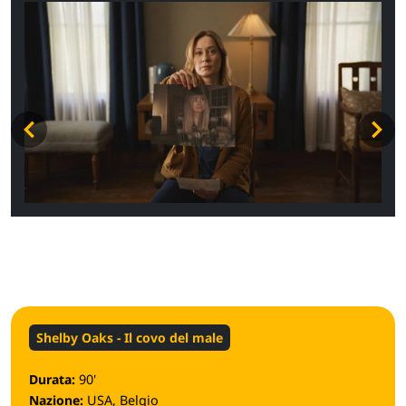
Shelby Oaks - Il covo del male
Durata:
90'
Nazione:
USA, Belgio