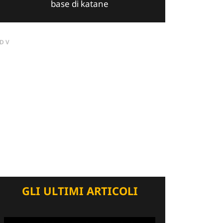
base di katane
DV
GLI ULTIMI ARTICOLI