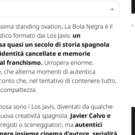
sima standing ovation,
La Bola Negra
è il
A
tico formato dai Los Javis:
un
 quasi un secolo di storia spagnola
 identità cancellate e memorie
al franchismo.
Un’opera enorme,
te, che alterna momenti di autentica
nto che, nel tentativo di contenere tutto,
e compattezza.
osa sono i Los Javis, diventati da qualche
 nuova creatività spagnola.
Javier Calvo e
registi o sceneggiatori, ma
autentici
tenere insieme cinema d’autore, serialità