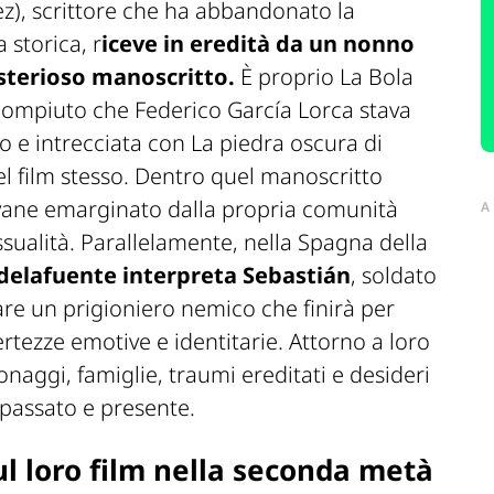
z), scrittore che ha abbandonato la
 storica, r
iceve in eredità da un nonno
sterioso manoscritto.
È proprio
La Bola
ncompiuto che Federico García Lorca stava
o e intrecciata con
La piedra oscura
di
del film stesso. Dentro quel manoscritto
iovane emarginato dalla propria comunità
A
ssualità. Parallelamente, nella Spagna della
delafuente interpreta Sebastián
, soldato
iare un prigioniero nemico che finirà per
rtezze emotive e identitarie. Attorno a loro
naggi, famiglie, traumi ereditati e desideri
 passato e presente.
ul loro film nella seconda metà