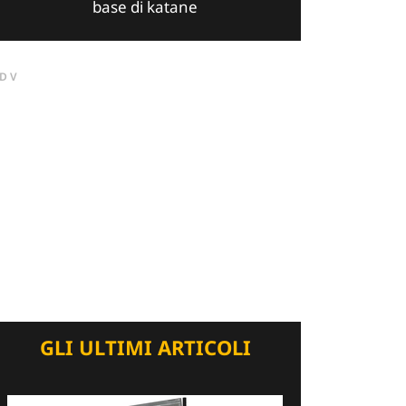
base di katane
DV
GLI ULTIMI ARTICOLI