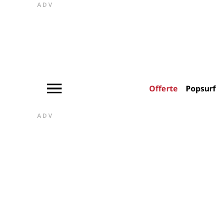
ADV
Offerte
Popsurf
ADV