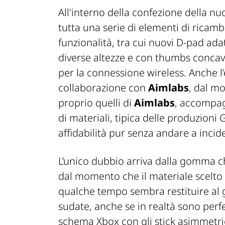
All'interno della confezione della n
tutta una serie di elementi di ricam
funzionalità, tra cui nuovi D-pad adatt
diverse altezze e con thumbs concavi 
per la connessione wireless. Anche l’e
collaborazione con
Aimlabs
, dal m
proprio quelli di
Aimlabs
, accompagn
di materiali, tipica delle produzion
affidabilità pur senza andare a incid
L’unico dubbio arriva dalla gomma ch
dal momento che il materiale scelto 
qualche tempo sembra restituire al g
sudate, anche se in realtà sono perfe
schema Xbox con gli stick asimmetrici, 