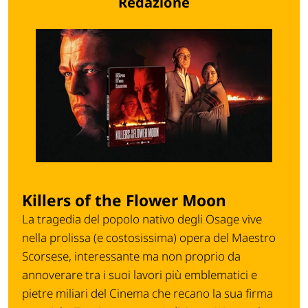
Redazione
Killers of the Flower Moon
La tragedia del popolo nativo degli Osage vive
nella prolissa (e costosissima) opera del Maestro
Scorsese, interessante ma non proprio da
annoverare tra i suoi lavori più emblematici e
pietre miliari del Cinema che recano la sua firma