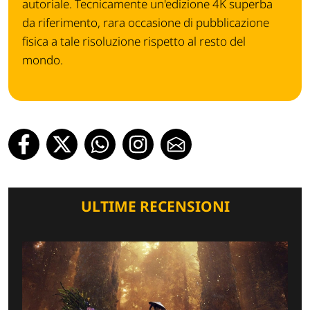
autoriale. Tecnicamente un'edizione 4K superba
da riferimento, rara occasione di pubblicazione
fisica a tale risoluzione rispetto al resto del
mondo.
ULTIME RECENSIONI