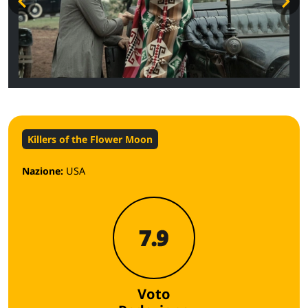
Killers of the Flower Moon
Nazione:
USA
7.9
Voto