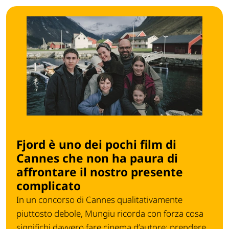
Fjord è uno dei pochi film di
Cannes che non ha paura di
affrontare il nostro presente
complicato
In un concorso di Cannes qualitativamente
piuttosto debole, Mungiu ricorda con forza cosa
significhi davvero fare cinema d’autore: prendere