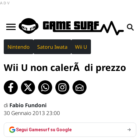
ADV
Nintendo
Satoru Iwata
Wii U
Wii U non calerÃ di prezzo
di
Fabio Fundoni
30 Gennaio 2013 23:00
Segui Gamesurf su Google