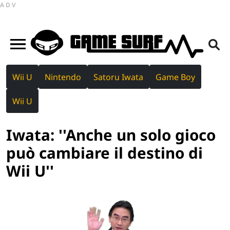
ADV
Wii U
Nintendo
Satoru Iwata
Game Boy
Wii U
Iwata: ''Anche un solo gioco
può cambiare il destino di
Wii U''