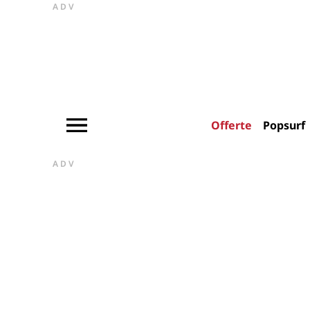
ADV
Offerte
Popsurf
ADV