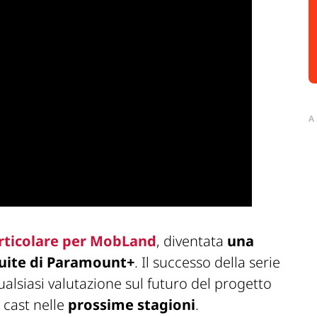
A
ticolare per
MobLand
, diventata
una
guite di Paramount+
. Il successo della serie
alsiasi valutazione sul futuro del progetto
 cast nelle
prossime stagioni
.