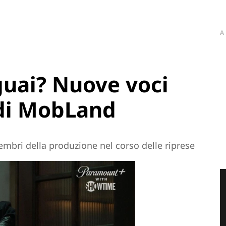
A
guai? Nuove voci
 di MobLand
embri della produzione nel corso delle riprese