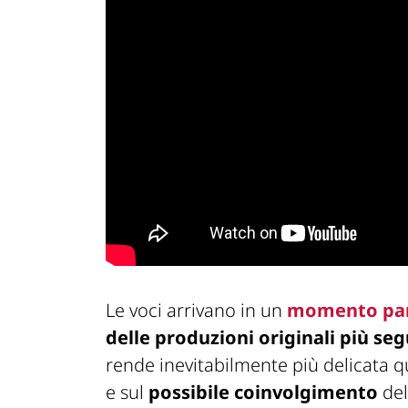
Le voci arrivano in un
momento par
delle produzioni originali più se
rende inevitabilmente più delicata qu
e sul
possibile coinvolgimento
del