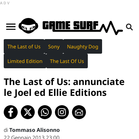
ADV
The Last of Us
Sony
Naughty Dog
Limited Edition
The Last Of Us
The Last of Us: annunciate
le Joel ed Ellie Editions
di
Tommaso Alisonno
22 Gennaio 2013 23:00