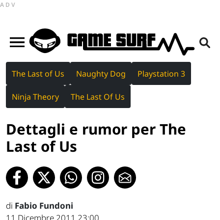
ADV
The Last of Us
Naughty Dog
Playstation 3
Ninja Theory
The Last Of Us
Dettagli e rumor per The
Last of Us
di
Fabio Fundoni
11 Dicembre 2011 23:00