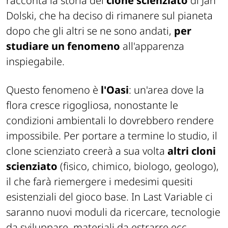
racconta la storia del
clone scienziato
di Jan
Dolski, che ha deciso di rimanere sul pianeta
dopo che gli altri se ne sono andati,
per
studiare un fenomeno
all'apparenza
inspiegabile.
Questo fenomeno è
l'Oasi
: un'area dove la
flora cresce rigogliosa, nonostante le
condizioni ambientali lo dovrebbero rendere
impossibile. Per portare a termine lo studio, il
clone scienziato creerà a sua volta
altri cloni
scienziato
(fisico, chimico, biologo, geologo),
il che farà riemergere i medesimi quesiti
esistenziali del gioco base. In Last Variable ci
saranno nuovi moduli da ricercare, tecnologie
da sviluppare, materiali da estrarre ecc..